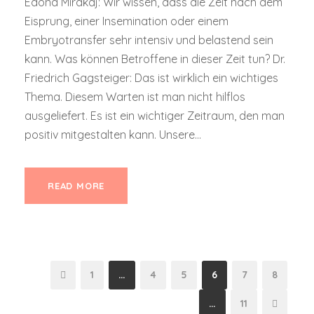
Edona Mirakaj: Wir wissen, dass die Zeit nach dem
Eisprung, einer Insemination oder einem
Embryotransfer sehr intensiv und belastend sein
kann. Was können Betroffene in dieser Zeit tun? Dr.
Friedrich Gagsteiger: Das ist wirklich ein wichtiges
Thema. Diesem Warten ist man nicht hilflos
ausgeliefert. Es ist ein wichtiger Zeitraum, den man
positiv mitgestalten kann. Unsere...
READ MORE
1
…
4
5
6
7
8
…
11