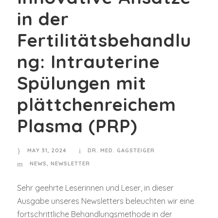
in der
Fertilitätsbehandlu
ng: Intrauterine
Spülungen mit
plättchenreichem
Plasma (PRP)
MAY 31, 2024
DR. MED. GAGSTEIGER
NEWS
,
NEWSLETTER
Sehr geehrte Leserinnen und Leser, in dieser
Ausgabe unseres Newsletters beleuchten wir eine
fortschrittliche Behandlungsmethode in der