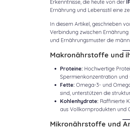
Erkenntnisse, die heute von der
I
Ernährung und Lebensstil eine ze
In diesem Artikel, geschrieben v
Verbindung zwischen Ernährung u
und Ernährungsmuster die männli
Makronährstoffe und i
Proteine:
Hochwertige Protein
Spermienkonzentration und -m
Fette:
Omega-3- und Omega-6-
sind, unterstützen die strukt
Kohlenhydrate:
Raffinierte 
aus Vollkornprodukten und 
Mikronährstoffe und An