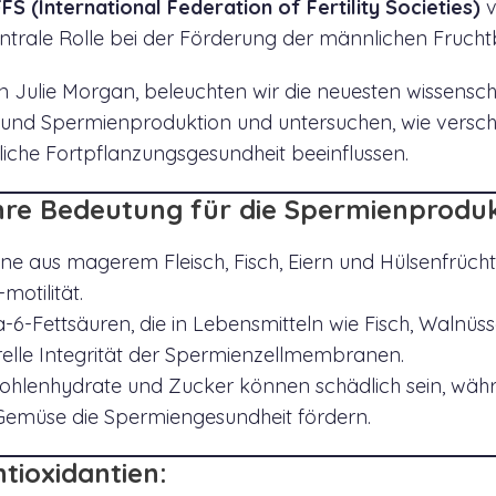
FFS (International Federation of Fertility Societies)
v
ntrale Rolle bei der Förderung der männlichen Frucht
on Julie Morgan, beleuchten wir die neuesten wissensch
nd Spermienproduktion und untersuchen, wie verschi
che Fortpflanzungsgesundheit beeinflussen.
hre Bedeutung für die Spermienproduk
e aus magerem Fleisch, Fisch, Eiern und Hülsenfrücht
otilität.
Fettsäuren, die in Lebensmitteln wie Fisch, Walnüs
urelle Integrität der Spermienzellmembranen.
Kohlenhydrate und Zucker können schädlich sein, wä
Gemüse die Spermiengesundheit fördern.
tioxidantien: