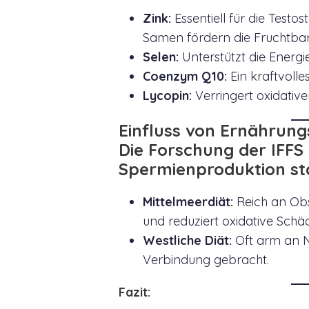
Zink:
Essentiell für die Test
Samen fördern die Fruchtbar
Selen:
Unterstützt die Energi
Coenzym Q10:
Ein kraftvolle
Lycopin:
Verringert oxidative
Einfluss von Ernährun
Die Forschung der IFFS
Spermienproduktion sta
Mittelmeerdiät:
Reich an Obs
und reduziert oxidative Schä
Westliche Diät:
Oft arm an Nä
Verbindung gebracht.
Fazit: