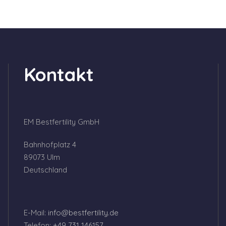
Kontakt
EM Bestfertility GmbH
Bahnhofplatz 4
89073 Ulm
Deutschland
E-Mail:
info@bestfertility.de
Telefon:
+49 731 146157